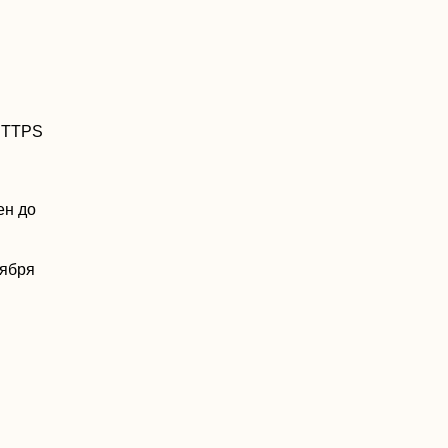
 HTTPS
ен до
тября