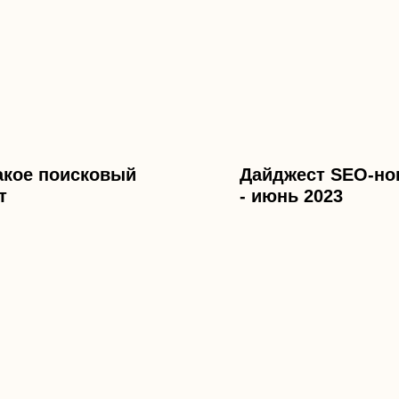
акое поисковый
Дайджест SEO-но
т
- июнь 2023