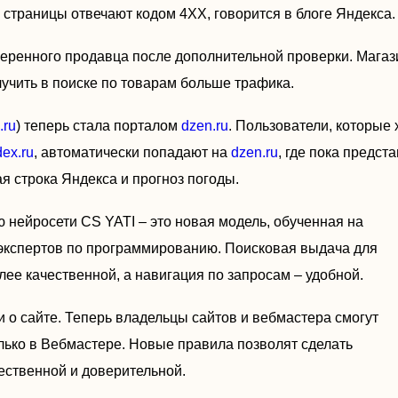
 страницы отвечают кодом 4XX, говорится в блоге Яндекса.
веренного продавца после дополнительной проверки. Магаз
лучить в поиске по товарам больше трафика.
.ru
) теперь стала порталом
dzen.ru
. Пользователи, которые 
ex.ru
, автоматически попадают на
dzen.ru
, где пока предст
ая строка Яндекса и прогноз погоды.
нейросети CS YATI – это новая модель, обученная на
 экспертов по программированию. Поисковая выдача для
лее качественной, а навигация по запросам – удобной.
 о сайте. Теперь владельцы сайтов и вебмастера смогут
лько в Вебмастере. Новые правила позволят сделать
ественной и доверительной.