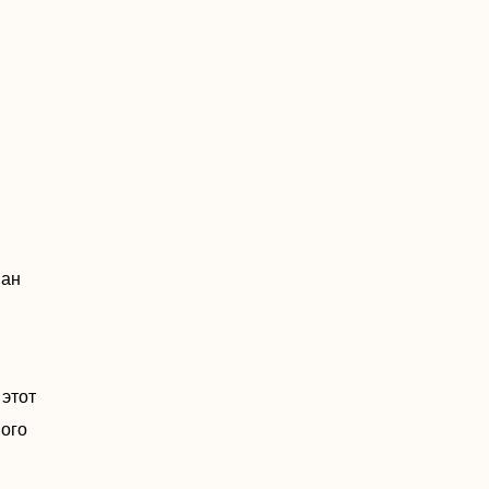
ван
 этот
ного