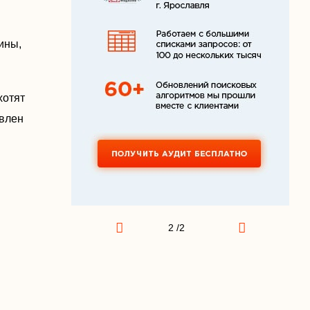
ины,
хотят
авлен
2
2